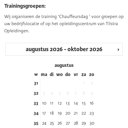
Trainingsgroepen:
Wij organiseren de training ‘Chauffeursdag ’ voor groepen op
uw bedrijfslocatie of op het opleidingscentrum van Tilstra
Opleidingen.
‹
augustus 2026 - oktober 2026
›
augustus
w
ma
di
wo
do
vr
za
zo
31
1
2
32
3
4
5
6
7
8
9
33
10
11
12
13
14
15
16
34
17
18
19
20
21
22
23
35
24
25
26
27
28
29
30