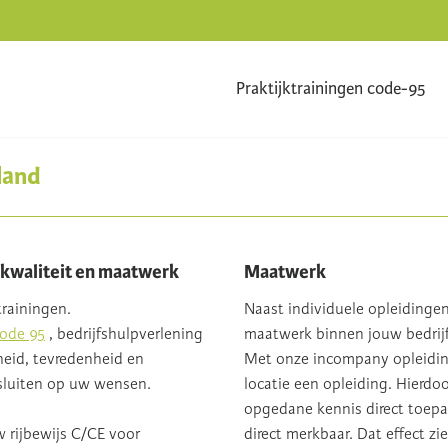
Praktijktrainingen code-95
land
: kwaliteit en maatwerk
Maatwerk
trainingen.
Naast individuele opleidinge
ode 95
, bedrijfshulpverlening
maatwerk binnen jouw bedrijf
heid, tevredenheid en
Met onze incompany opleiding
sluiten op uw wensen.
locatie een opleiding. Hierdoo
opgedane kennis direct toepasb
 rijbewijs C/CE voor
direct merkbaar. Dat effect zie