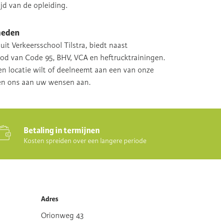
ijd van de opleiding.
heden
uit Verkeersschool Tilstra, biedt naast
bod van Code 95, BHV, VCA en heftrucktrainingen.
en locatie wilt of deelneemt aan een van onze
sen ons aan uw wensen aan.
Betaling in termijnen
Kosten spreiden over een langere periode
Adres
Orionweg 43