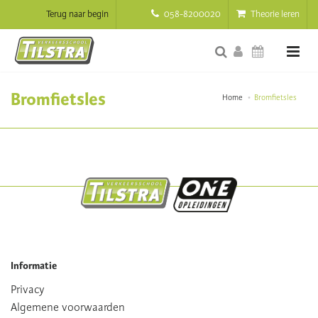
Terug naar begin
058-8200020
Theorie leren
Bromfietsles
Home
Bromfietsles
Informatie
Privacy
Algemene voorwaarden