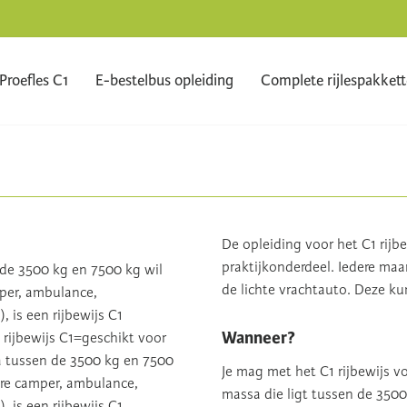
Proefles C1
E-bestelbus opleiding
Complete rijlespakket
De opleiding voor het C1 rijbe
praktijkonderdeel. Iedere ma
de 3500 kg en 7500 kg wil
de lichte vrachtauto. Deze ku
mper, ambulance,
, is een rijbewijs C1
Wanneer?
rijbewijs C1=geschikt voor
 tussen de 3500 kg en 7500
Je mag met het C1 rijbewijs
ere camper, ambulance,
massa die ligt tussen de 350
, is een rijbewijs C1