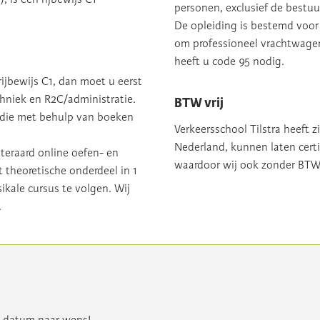
personen, exclusief de bestuu
De opleiding is bestemd voor 
om professioneel vrachtwagen
heeft u code 95 nodig.
rijbewijs C1, dan moet u eerst
chniek en R2C/administratie.
BTW vrij
studie met behulp van boeken
Verkeersschool Tilstra heeft z
Nederland, kunnen laten certi
teraard online oefen- en
waardoor wij ook zonder BT
theoretische onderdeel in 1
sikale cursus te volgen. Wij
.