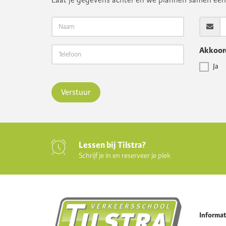
Laat je gegevens achter en we plannen samen ee
Akkoord
Ja
Verstuur
Lessen bij Tilstra?
Schrijf je in en reserveer je plek
Informat