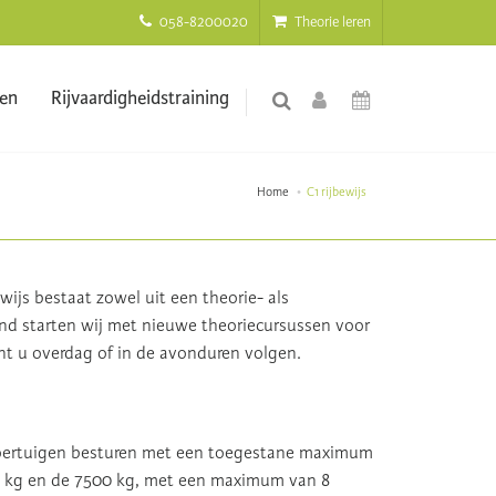
058-8200020
Theorie leren
ten
Rijvaardigheidstraining
Home
C1 rijbewijs
wijs bestaat zowel uit een theorie- als
and starten wij met nieuwe theoriecursussen voor
nt u overdag of in de avonduren volgen.
 voertuigen besturen met een toegestane maximum
0 kg en de 7500 kg, met een maximum van 8