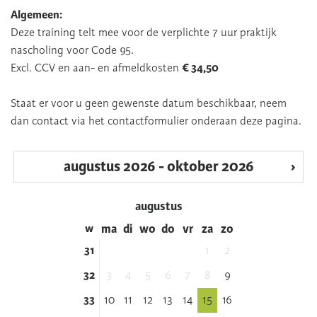
Algemeen:
Deze training telt mee voor de verplichte 7 uur praktijk
nascholing voor Code 95.
Excl. CCV en aan- en afmeldkosten
€ 34,50
Staat er voor u geen gewenste datum beschikbaar, neem
dan contact via het contactformulier onderaan deze pagina.
‹
augustus 2026 - oktober 2026
›
augustus
w
ma
di
wo
do
vr
za
zo
31
1
2
32
3
4
5
6
7
8
9
33
10
11
12
13
14
15
16