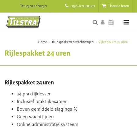
Terug naar begin
058-8200020
Theorie leren
Home
Rijlespakketten vrachtwagen
Rijlespakket 24 uren
Rijlespakket 24 uren
Rijlespakket 24 uren
24 praktijklessen
Inclusief praktijkexamen
Boven gemiddeld slagings %
Geen wachttijden
Online administratie systeem