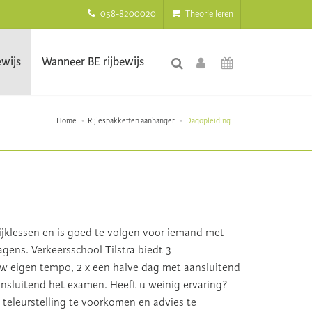
058-8200020
Theorie leren
ewijs
Wanneer BE rijbewijs
Home
Rijlespakketten aanhanger
Dagopleiding
tijklessen en is goed te volgen voor iemand met
ens. Verkeersschool Tilstra biedt 3
w eigen tempo, 2 x een halve dag met aansluitend
ansluitend het examen. Heeft u weinig ervaring?
teleurstelling te voorkomen en advies te