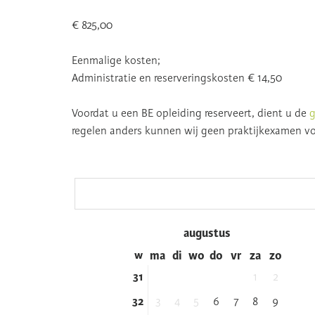
€ 825,00
Eenmalige kosten;
Administratie en reserveringskosten € 14,50
Voordat u een BE opleiding reserveert, dient u de
g
regelen anders kunnen wij geen praktijkexamen v
‹
augustus
w
ma
di
wo
do
vr
za
zo
31
1
2
32
3
4
5
6
7
8
9