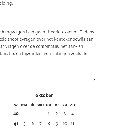
eiding.
anhangwagen is er geen theorie-examen. Tijdens
ele theorievragen over het kentekenbewijs aan
at vragen over de combinatie, het aan- en
inatie, en bijzondere verrichtingen zoals de
.
›
oktober
w
ma
di
wo
do
vr
za
zo
40
1
2
3
4
41
5
6
7
8
9
10
11