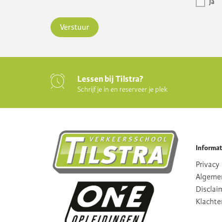
Ja
Verstuur
Lessen bij Tilstra?
Schrijf je in en reserveer je plek
Informat
Privacy
Algeme
Disclai
Klachte