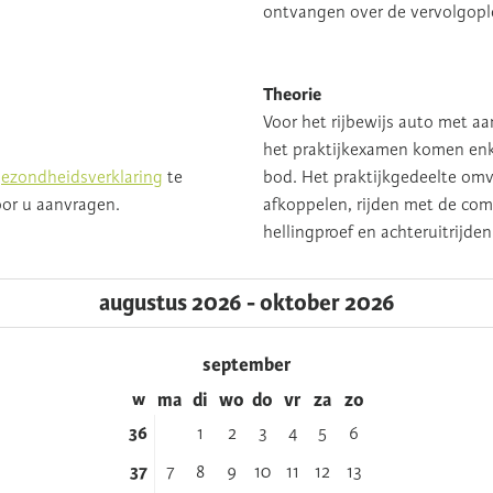
ontvangen over de vervolgopl
Theorie
Voor het rijbewijs auto met a
het praktijkexamen komen enk
ezondheidsverklaring
te
bod. Het praktijkgedeelte omv
oor u aanvragen.
afkoppelen, rijden met de comb
hellingproef en achteruitrijden
augustus 2026 - oktober 2026
september
w
ma
di
wo
do
vr
za
zo
36
1
2
3
4
5
6
37
7
8
9
10
11
12
13